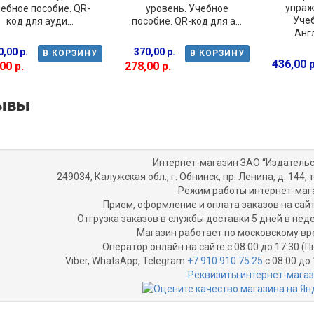
упраж
ебное пособие. QR-
уровень. Учебное
Учеб
код для ауди...
пособие. QR-код для а...
Анг
0,00 р.
370,00 р.
В КОРЗИНУ
В КОРЗИНУ
436,00 р
00 р.
278,00 р.
ывы
Интернет-магазин ЗАО “Издательс
249034, Калужская обл., г. Обнинск, пр. Ленина, д. 144, т
Режим работы интернет-маг
Прием, оформление и оплата заказов на сайт
Отгрузка заказов в службы доставки 5 дней в не
Магазин работает по московскому вр
Оператор онлайн на сайте с 08:00 до 17:30 (П
Viber, WhatsApp, Telegram
+7 910 910 75 25
с 08:00 до 
Реквизиты интернет-мага