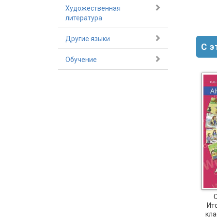
Художественная
литература
Другие языки
С 
Обучение
С
Белоус Е. П. Учу сам.
Белоус Е. П. Учу сам.
Ит
Тренировочные
Тренировочные
кла