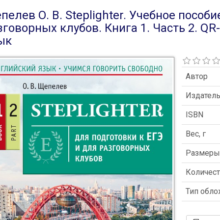
пелев О. В. Steplighter. Учебное пособ
зговорных клубов. Книга 1. Часть 2. QR
ык
Автор
Издател
ISBN
Вес, г
Размер
Количест
Тип обл