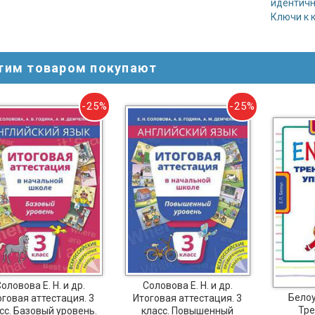
идентичн
Ключи к 
этим товаром покупают
-25%
-25%
оловова Е. Н. и др.
Соловова Е. Н. и др.
Белоус
оговая аттестация. 3
Итоговая аттестация. 3
Тре
сс. Базовый уровень.
класс. Повышенный