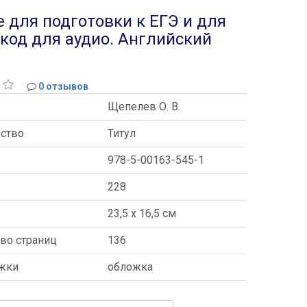
ие для подготовки к ЕГЭ и для
-код для аудио. Английский
0 отзывов
Щепелев О. В.
ьство
Титул
978-5-00163-545-1
228
ы
23,5 x 16,5 см
во страниц
136
ожки
обложка