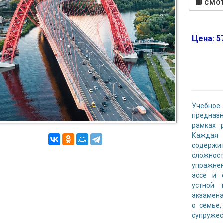
CМОТ
Цена: 57
Учебное
предназ
рамках 
Каждая 
содержит
сложнос
упражнен
эссе и 
устной
экзамена
о семье,
супруж