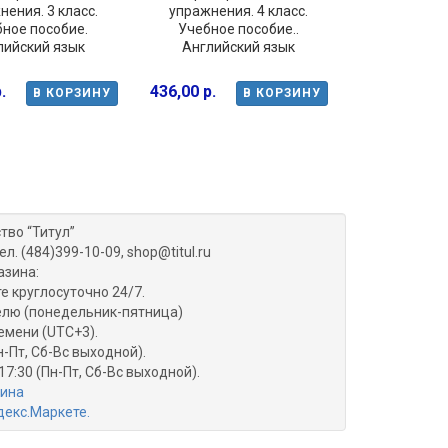
нения. 3 класс.
упражнения. 4 класс.
Учебное п
ное пособие.
Учебное пособие..
код для
лийский язык
Английский язык
370,00 р.
.
436,00 р.
278,00 р.
В КОРЗИНУ
В КОРЗИНУ
тво “Титул”
ел. (484)399-10-09, shop@titul.ru
азина:
е круглосуточно 24/7.
делю (понедельник-пятница)
емени (UTC+3).
н-Пт, Сб-Вс выходной).
17:30 (Пн-Пт, Сб-Вс выходной).
зина