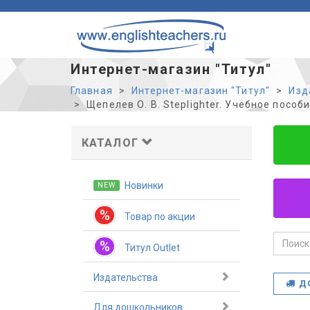
Интернет-магазин "Титул"
Главная
Интернет-магазин "Титул"
Изд
Щепелев О. В. Steplighter. Учебное пособи
КАТАЛОГ
Новинки
NEW
%
Товар по акции
%
Титул Outlet
Издательства
Д
Для дошкольников