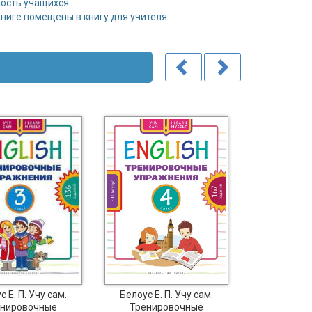
ость учащихся.
книге помещены в книгу для учителя.
Соловова 
 Е. П. Учу сам.
Белоус Е. П. Учу сам.
Итоговая а
нировочные
Тренировочные
класс. Базо