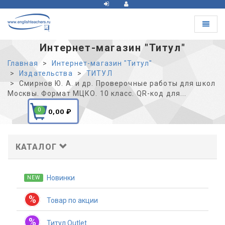
Toggle
navigat
Интернет-магазин "Титул"
Главная
Интернет-магазин "Титул"
Издательства
ТИТУЛ
Смирнов Ю. А. и др. Проверочные работы для школ
Москвы. Формат МЦКО. 10 класс. QR-код для...
0
0,00
₽
КАТАЛОГ
Новинки
NEW
%
Товар по акции
%
Титул Outlet