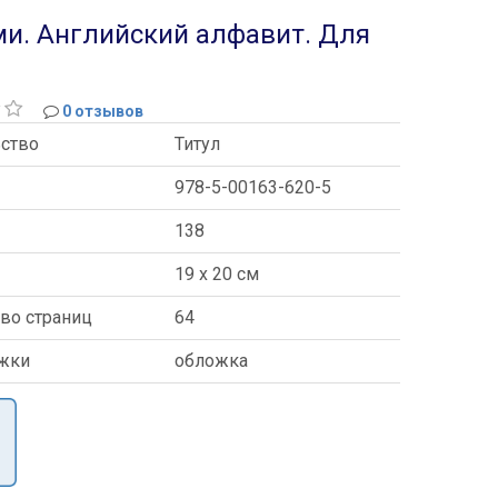
ми. Английский алфавит. Для
0 отзывов
ьство
Титул
978-5-00163-620-5
138
ы
19 x 20 см
во страниц
64
ожки
обложка