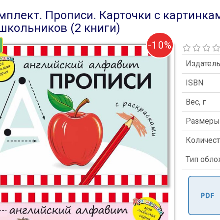
мплект. Прописи. Карточки с картинка
школьников (2 книги)
-10%
Издател
ISBN
Вес, г
Размер
Количест
Тип обл