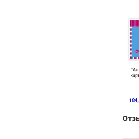
"Ал
кар
184,
Отз