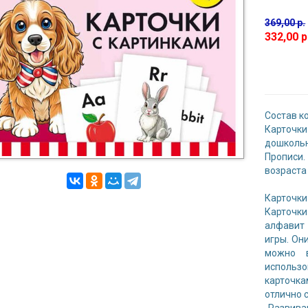
369,00 р.
332,00 р
Состав к
Карточк
дошкольн
Прописи
возраста
Карточк
Карточк
алфавит 
игры. Он
можно в
использ
карточка
отлично 