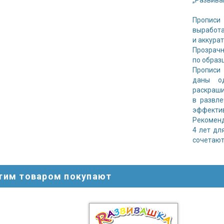
„Развива
Прописи
выработа
и аккурат
Прозрачн
по образ
Прописи 
даны о
раскраши
в развле
эффекти
Рекоменд
4 лет дл
сочетают
этим товаром покупают