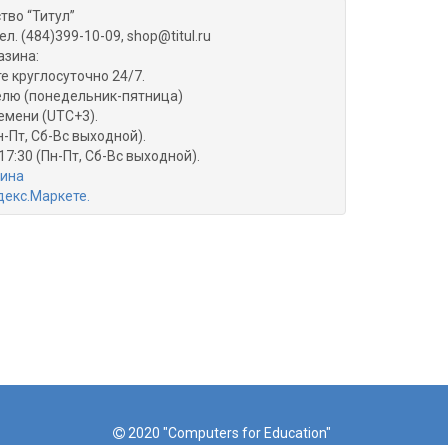
тво “Титул”
ел. (484)399-10-09, shop@titul.ru
азина:
е круглосуточно 24/7.
делю (понедельник-пятница)
емени (UTC+3).
н-Пт, Сб-Вс выходной).
17:30 (Пн-Пт, Сб-Вс выходной).
зина
2020 "Computers for Education"