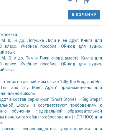
.
В КОРЗИНУ
омплекта:
М. Ю. и др. Лягушка Лили и её друг. Книга для
 3 класс. Учебное пособие. QR-код для аудио.
ий язык
М. Ю. и др. Тим и Лили снова вместе. Книга для
 3 класс. Учебное пособие. QR-код для аудио.
ий язык
 чтения на английском языке “Lilly, the Frog, and Her
 “Tim and Lilly Meet Again” предназначенs для
 начальной школы.
дzт в состав серии книг “Short Stories — Big Steps”
альной школы и соответствуют требованиям к
нию обучения Федеральной образовательной
ы начального общего образования (ФОП НОО) для
са.
рассказ сопровождается упражнениями для