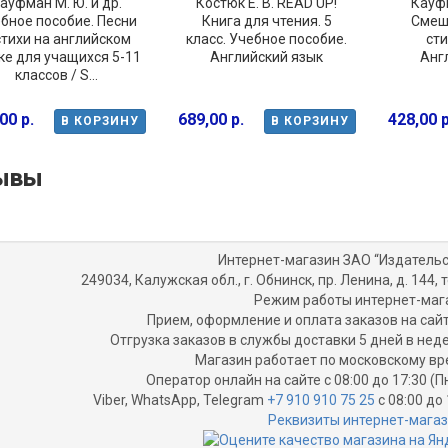
ауфман М. Ю. и др.
Костюк Е. В. READ UP!
Кауфм
бное пособие. Песни
Книга для чтения. 5
Смеш
стихи на английском
класс. Учебное пособие.
сти
ке для учащихся 5-11
Английский язык
Анг
классов / S...
00 р.
689,00 р.
428,00 р
В КОРЗИНУ
В КОРЗИНУ
ывы
Интернет-магазин ЗАО “Издательс
249034, Калужская обл., г. Обнинск, пр. Ленина, д. 144, т
Режим работы интернет-маг
Прием, оформление и оплата заказов на сайт
Отгрузка заказов в службы доставки 5 дней в не
Магазин работает по московскому вр
Оператор онлайн на сайте с 08:00 до 17:30 (П
Viber, WhatsApp, Telegram
+7 910 910 75 25
с 08:00 до 
Реквизиты интернет-мага