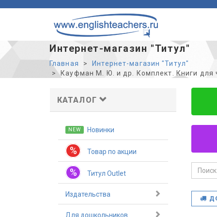
Интернет-магазин "Титул"
Главная
Интернет-магазин "Титул"
Кауфман М. Ю. и др. Комплект. Книги для ч
КАТАЛОГ
Новинки
NEW
%
Товар по акции
%
Титул Outlet
Издательства
Д
Для дошкольников