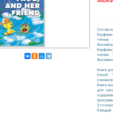
350,00 р
Состав к
Кауфман 
чтения.
Английск
Кауфман 
чтения.
Английск
Книги для
Friend”,
учеников
Книги вхо
для нач
содержа
программ
3-го клас
Каждый 