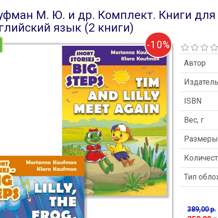
уфман М. Ю. и др. Комплект. Книги для 
глийский язык (2 книги)
-10%
Автор
Издател
ISBN
Вес, г
Размер
Количест
Тип обл
389,00 р.