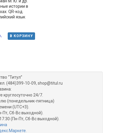
ан М. Ю. и др.
ные истории в
хах. QR-код.
лийский язык
.
В КОРЗИНУ
тво “Титул”
ел. (484)399-10-09, shop@titul.ru
азина:
е круглосуточно 24/7.
делю (понедельник-пятница)
емени (UTC+3).
н-Пт, Сб-Вс выходной).
17:30 (Пн-Пт, Сб-Вс выходной).
зина