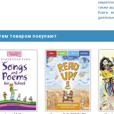
закрепл
также ау
Книги м
деятельн
этим товаром покупают