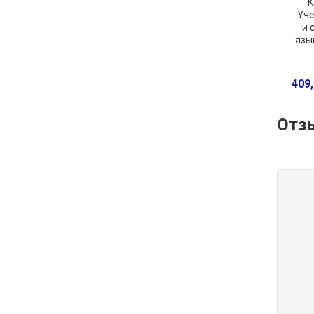
К
Уче
и 
язы
409,
Отз