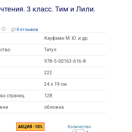
чтения. 3 класс. Тим и Лили.
0 отзывов
Кауфман М. Ю. и др.
ьство
Титул
978-5-00163-616-8
222
ы
24 x 19 см
во страниц
128
ожки
обложка
АКЦИЯ -10%
Количество