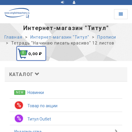
Toggle
navigat
Интернет-магазин "Титул"
Главная
Интернет-магазин "Титул"
Прописи
Тетрадь "Начинаю писать красиво" 12 листов
0
0,00
₽
КАТАЛОГ
Новинки
NEW
%
Товар по акции
%
Титул Outlet
Издательства