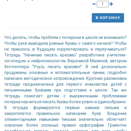
В КОРЗИНУ
Что делать, чтобы проблем с почерком в школе не возникало?
Чтобы рука выводила ровные буквы с самого начала? Чтобы
не пришлось в будущем корректировать и переучиваться?
Тетрадь "Начинаю писать красиво" разработана учителем-
логопедом и нейропсихологом Вероникой Мазиной, автором
бестселлера "Учусь писать красиво!". В ней досконально
продуманы основные и вспомогательные линии, подробно
написано методическое сопровождение. Крупная разлиновка
тетради предназначена для первого знакомства детей с
письменными буквами при подготовке к школе. Так же
тетрадь помогает детям с выраженными проблемами
почерка научиться писать буквы более ровно и единообразно.
В тетради формируются первые навыки письма и
закрепляется правильное написание букв. Владение
элементарными навыками письма значительно облегчает
освоение более сложных правил орфографии. Грамотно
подобранная тетрадь создаёт условия для того, чтобы