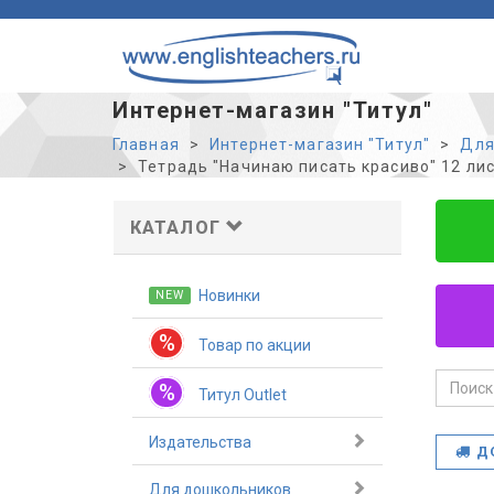
Интернет-магазин "Титул"
Главная
Интернет-магазин "Титул"
Для
Тетрадь "Начинаю писать красиво" 12 ли
КАТАЛОГ
Новинки
NEW
%
Товар по акции
%
Титул Outlet
Издательства
Д
Для дошкольников