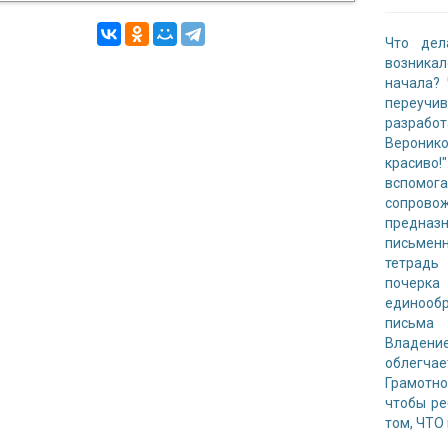
Что дел
возника
начала?
переучи
разрабо
Вероник
красиво
вспомога
сопров
предна
письмен
тетрадь
почерк
единооб
письма 
Владени
облегча
Грамотно
чтобы ре
том, ЧТО 