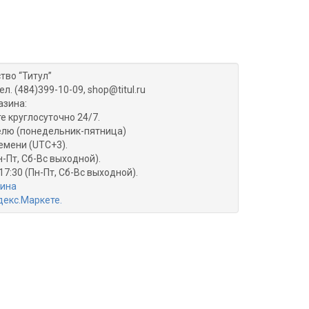
тво “Титул”
ел. (484)399-10-09, shop@titul.ru
азина:
е круглосуточно 24/7.
делю (понедельник-пятница)
емени (UTC+3).
н-Пт, Сб-Вс выходной).
17:30 (Пн-Пт, Сб-Вс выходной).
зина