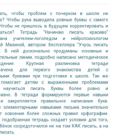
ать, чтобы проблем с почерком в школе не
ло? Чтобы рука выводила ровные буквы с самого
 Чтобы не пришлось в будущем корректировать и
ваться? Тетрадь "Начинаю писать красиво"
тана учителем-логопедом и нейропсихологом
ой Мазиной, автором бестселлера "Учусь писать
!". В ней досконально продуманы основные и
тельные линии, подробно написано методическое
ождение. Крупная разлиновка тетради
значена для первого знакомства детей с
ными буквами при подготовке к школе. Так же
 помогает детям с выраженными проблемами
а научиться писать буквы более ровно и
разно. В тетради формируются первые навыки
и закрепляется правильное написание букв.
е элементарными навыками письма значительно
ет освоение более сложных правил орфографии.
 подобранная тетрадь создаёт условия для того,
бёнок сосредоточился не на том КАК писать, а на
писать.