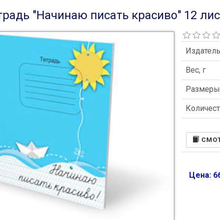
традь "Начинаю писать красиво" 12 ли
Издател
Вес, г
Размер
Количест
CМОТ
Цена: 66