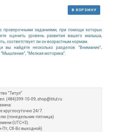
В КОРЗИНУ
 с проверочными заданиями, при помощи которых
ете оценить уровень развития вашего малыша,
ть, соответствует ли он возрастным нормам.
ди вы найдёте несколько разделов: “Внимание”,
, “Мышление”, “Мелкая моторика”.
тво “Титул”
ел. (484)399-10-09, shop@titul.ru
азина:
е круглосуточно 24/7.
делю (понедельник-пятница)
емени (UTC+3).
н-Пт, Сб-Вс выходной).