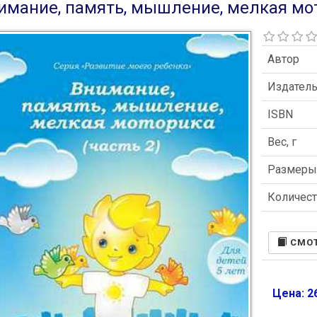
имание, память, мышление, мелкая мото
Автор
Издател
ISBN
Вес, г
Размер
Количест
CМОТ
Цена: 26