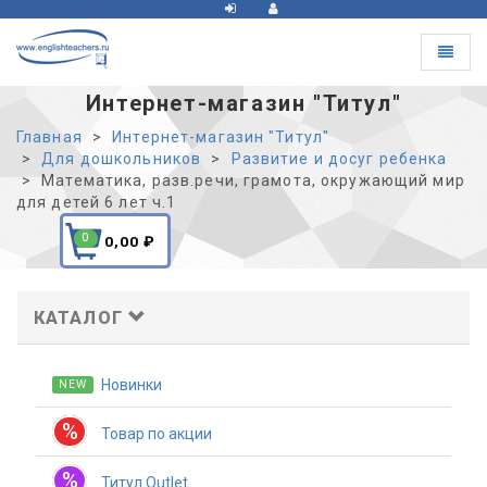
Toggle
navigat
Интернет-магазин "Титул"
Главная
Интернет-магазин "Титул"
Для дошкольников
Развитие и досуг ребенка
Математика, разв.речи, грамота, окружающий мир
для детей 6 лет ч.1
0
0,00
₽
КАТАЛОГ
Новинки
NEW
%
Товар по акции
%
Титул Outlet