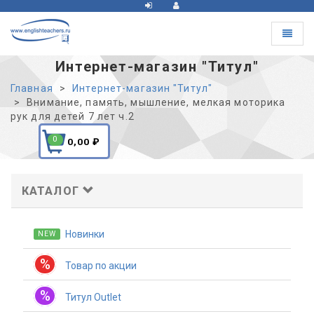
Toggle
navigat
Интернет-магазин "Титул"
Главная
Интернет-магазин "Титул"
Внимание, память, мышление, мелкая моторика
рук для детей 7 лет ч.2
0
0,00
₽
КАТАЛОГ
Новинки
NEW
%
Товар по акции
%
Титул Outlet