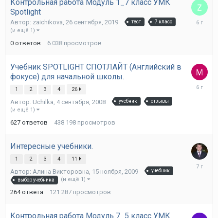
Контрольная работа Модуль 1_7 класс УМК
Spotlight
26
Автор:
zaichikova
,
26 сентября, 2019
тест
7 класс
сентября
(и ещё 1)
2019
0
ответов
6 038
просмотров
Учебник SPOTLIGHT СПОТЛАЙТ (Английский в
фокусе) для начальной школы.
9
1
2
3
4
26
сентября
Автор:
Uchilka
,
4 сентября, 2008
2019
учебник
отзывы
(и ещё 1)
627
ответов
438 198
просмотров
Интересные учебники.
1
2
3
4
11
30
Автор:
Алина Викторовна
,
15 ноября, 2009
учебник
июля,
(и ещё 1)
выбор учебника
2019
264
ответа
121 287
просмотров
Контрольная работа Модуль 7_5 класс УМК