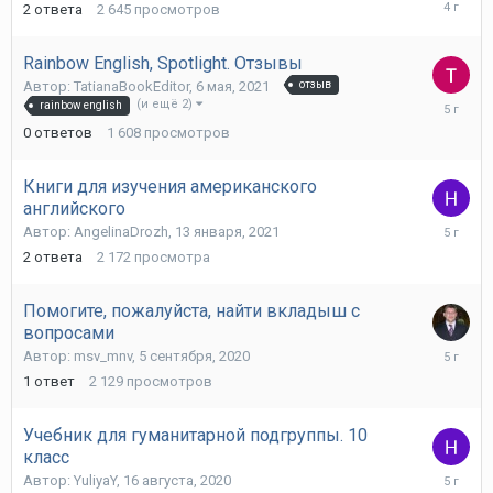
26
2
ответа
2 645
просмотров
августа,
2021
Rainbow English, Spotlight. Отзывы
Автор:
TatianaBookEditor
,
6 мая, 2021
отзыв
6
(и ещё 2)
rainbow english
мая,
0
ответов
1 608
просмотров
2021
Книги для изучения американского
английского
20
Автор:
AngelinaDrozh
,
13 января, 2021
января,
2
ответа
2 172
просмотра
2021
Помогите, пожалуйста, найти вкладыш с
вопросами
5
Автор:
msv_mnv
,
5 сентября, 2020
сентября
1
ответ
2 129
просмотров
2020
Учебник для гуманитарной подгруппы. 10
класс
21
Автор:
YuliyaY
,
16 августа, 2020