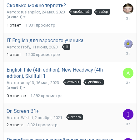
Сколько можно терпеть?
Автор:
ruslanpilot
,
24 мая, 2023
свободный
выбор
15
(и ещё 1)
июня,
1
ответ
1 801
просмотр
2023
IT English для взрослого ученика.
Автор:
Profy
,
11 июня, 2023
it
11
1
ответ
1 200
просмотров
июня,
2023
English File (4th edition), New Headway (4th
edition), Skillfull 1
16
Автор:
aday13
,
16 мая, 2023
отзывы
учебники
мая,
(и ещё 1)
2023
0
ответов
1 382
просмотра
On Screen B1+
Автор:
Wiki Li
,
2 ноября, 2021
огэ егэ
11
2
ответа
3 321
просмотр
октября,
2022