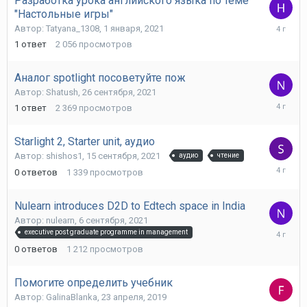
Разработка урока английского языка по теме
"Настольные игры"
19
Автор:
Tatyana_1308
,
1 января, 2021
декабря,
1
ответ
2 056
просмотров
2021
Аналог spotlight посоветуйте пож
Автор:
Shatush
,
26 сентября, 2021
27
1
ответ
2 369
просмотров
сентября
2021
Starlight 2, Starter unit, аудио
Автор:
shishos1
,
15 сентября, 2021
аудио
чтение
15
0
ответов
1 339
просмотров
сентября
2021
Nulearn introduces D2D to Edtech space in India
Автор:
nulearn
,
6 сентября, 2021
6
executive post graduate programme in management
сентября
0
ответов
1 212
просмотров
2021
Помогите определить учебник
Автор:
GalinaBlanka
,
23 апреля, 2019