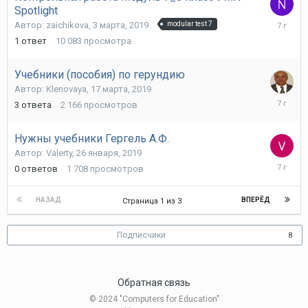
Spotlight
24
Автор:
zaichikova
,
3 марта, 2019
modular test 7
июля,
1
ответ
10 083
просмотра
2019
Учебники (пособия) по герундию
Автор:
Klenovaya
,
17 марта, 2019
20
3
ответа
2 166
просмотров
марта,
2019
Нужны учебники Гергель А.Ф.
Автор:
Valerty
,
26 января, 2019
26
0
ответов
1 708
просмотров
января,
2019
НАЗАД
ВПЕРЁД
Страница 1 из 3
Подписчики
8
Обратная связь
© 2024 "Computers for Education"