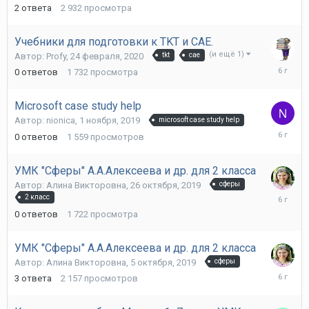
августа,
2
ответа
2 932
просмотра
2020
Учебники для подготовки к TKT и CAE.
(и ещё 1)
Автор:
Profy
,
24 февраля, 2020
tkt
cae
24
0
ответов
1 732
просмотра
февраля
2020
Microsoft case study help
Автор:
nionica
,
1 ноября, 2019
microsoft case study help
1
0
ответов
1 559
просмотров
ноября,
2019
УМК "Сферы" А.А.Алексеева и др. для 2 класса
Автор:
Алина Викторовна
,
26 октября, 2019
сферы
26
2 класс
октября,
0
ответов
1 722
просмотра
2019
УМК "Сферы" А.А.Алексеева и др. для 2 класса
Автор:
Алина Викторовна
,
5 октября, 2019
сферы
21
3
ответа
2 157
просмотров
октября,
2019