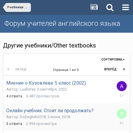
Учебники и учебные пособия/Textbooks
Форум учителей английского языка
Другие учебники/Other textbooks
СОРТИРОВКА
НАЗАД
ВПЕРЁД
Страница 1 из 3
Мнение о Кузовлеве 5 класс (2002)
Автор:
Luellafay
,
3 сентября, 2022
21
4
ответа
6 487
просмотров
июня,
2024
Онлайн учебник. Стоит ли продолжать?
Автор:
DoEnglish2018
,
3 июня, 2018
21
3
ответа
2 994
просмотра
июня,
2024