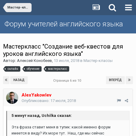
Мастер-классы
Форум учителей английского языка
Мастеркласс "Создание веб-квестов для
уроков английского языка"
Автор:
Алексей Конобеев
,
13 июля, 2018
в
Мастер-классы
онлайн
обучение
мастеркласс
НАЗАД
ВПЕРЁД
Страница 6 из 10
AlexYakowlev
Опубликовано:
17 июля, 2018
5 минут назад, Uchilka сказал:
Эта фраза ставит меня в тупик: какой именно форум
имеется в виду? Их море тут. Наш, где мы сейчас