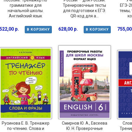
пособие. Тренажер по
России — для России.
Уч
грамматике для
Тренировочные тесты
ЕГЭ-2
начальной школы.
для подготовки к ЕГЭ.
темы, 
Английский язык
QR-код для а...
ко
522,00 р.
628,00 р.
755,00
В КОРЗИНУ
В КОРЗИНУ
Русинова Е. В. Тренажер
Смирнов Ю. А., Евсеева
Слов
по чтению. Слова и
Ю. Н. Проверочные
Трени