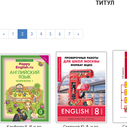
ТИТУЛ
«
1
2
3
4
5
6
7
»
Кауфман К. И. и др.
Смирнов Ю. А. и др.
Сл