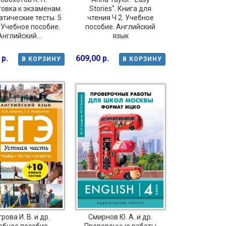
овка к экзаменам.
Stories". Книга для
тические тесты. 5
чтения Ч 2. Учебное
 Учебное пособие.
пособие. Английский
Английский...
язык
 р.
609,00 р.
В КОРЗИНУ
В КОРЗИНУ
рова И. В. и др.
Смирнов Ю. А. и др.