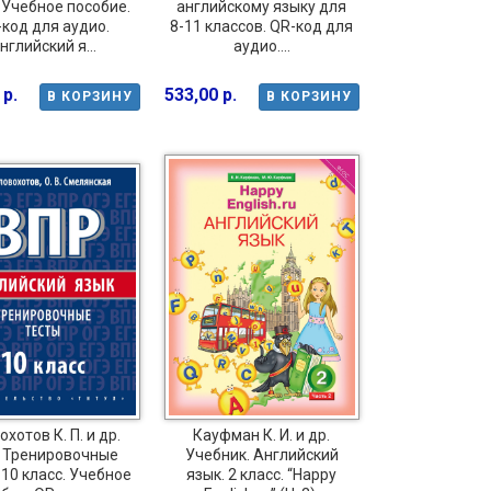
 Учебное пособие.
английскому языку для
код для аудио.
8-11 классов. QR-код для
нглийский я...
аудио....
 р.
533,00 р.
В КОРЗИНУ
В КОРЗИНУ
хотов К. П. и др.
Кауфман К. И. и др.
 Тренировочные
Учебник. Английский
 10 класс. Учебное
язык. 2 класс. “Happy