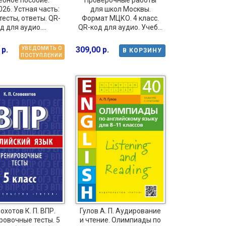
ебное пособие.
Проверочные работы
026. Устная часть:
для школ Москвы.
тесты, ответы. QR-
Формат МЦКО. 4 класс.
д для аудио....
QR-код для аудио. Учеб...
 р.
309,00 р.
УВЕДОМИТЬ О
В КОРЗИНУ
ПОСТУПЛЕНИИ
охотов К. П. ВПР.
Гулов А. П. Аудирование
ровочные тесты. 5
и чтение. Олимпиады по