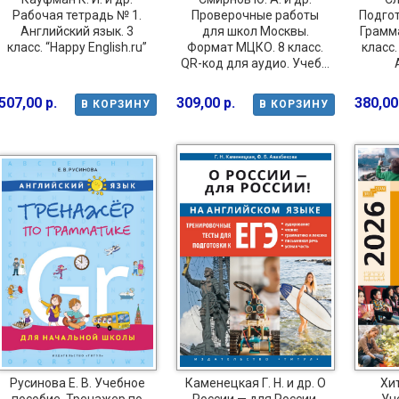
Рабочая тетрадь № 1.
Проверочные работы
Подгот
Английский язык. 3
для школ Москвы.
Грамма
класс. “Happy English.ru”
Формат МЦКО. 8 класс.
класс.
QR-код для аудио. Учеб...
507,00 р.
309,00 р.
380,00
В КОРЗИНУ
В КОРЗИНУ
Русинова Е. В. Учебное
Каменецкая Г. Н. и др. О
Хит