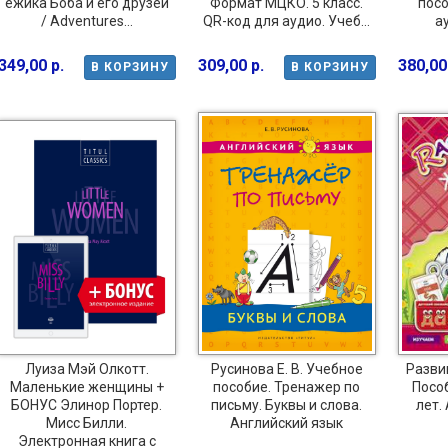
ежика Боба и его друзей
Формат МЦКО. 5 класс.
посо
/ Adventures...
QR-код для аудио. Учеб...
ау
349,00 р.
309,00 р.
380,00
В КОРЗИНУ
В КОРЗИНУ
Луиза Мэй Олкотт.
Русинова Е. В. Учебное
Разви
Маленькие женщины +
пособие. Тренажер по
Пособ
БОНУС Элинор Портер.
письму. Буквы и слова.
лет.
Мисс Билли.
Английский язык
Электронная книга с