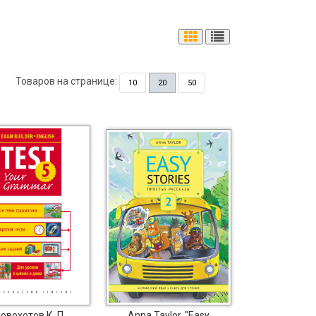
Товаров на странице:
10
20
50
овохотов К. П.
Anna Taylor. "Easy