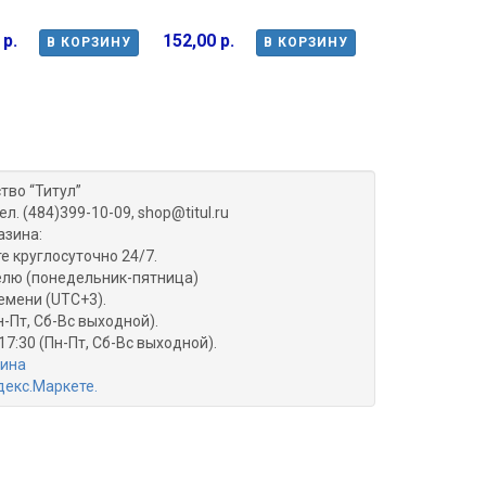
 р.
152,00 р.
В КОРЗИНУ
В КОРЗИНУ
тво “Титул”
ел. (484)399-10-09, shop@titul.ru
азина:
е круглосуточно 24/7.
делю (понедельник-пятница)
емени (UTC+3).
н-Пт, Сб-Вс выходной).
17:30 (Пн-Пт, Сб-Вс выходной).
зина