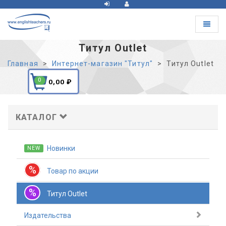
Toggle
navigat
Титул Outlet
Главная
Интернет-магазин "Титул"
Титул Outlet
0
0,00
₽
КАТАЛОГ
Новинки
NEW
%
Товар по акции
%
Титул Outlet
Издательства