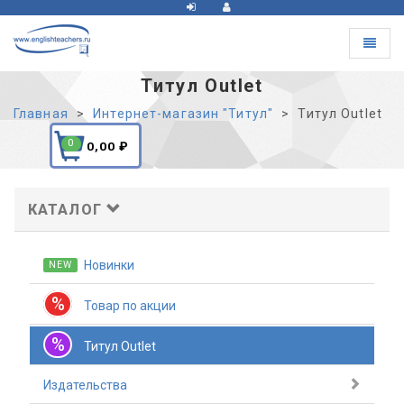
Toggle
navigat
Титул Outlet
Главная
Интернет-магазин "Титул"
Титул Outlet
0
0,00
₽
КАТАЛОГ
Новинки
NEW
%
Товар по акции
%
Титул Outlet
Издательства