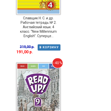
Славщик Н. С. и др.
Рабочая тетрадь № 2.
Английский язык. 4
класс. “New Millennium
English”. Суперце...
319,00 р.
В КОРЗИНУ
191,00 р.
-40%